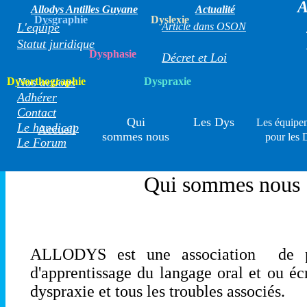
A
Allodys Antilles Guyane
Actualité
Dysgraphie
Dyslexie
L'equipe
Article dans OSON
Statut juridique
Dysphasie
Décret et Loi
Dysorthographie
Nos actions
Dyspraxie
Adhérer
Contact
Qui
Les Dys
Les équipe
Le handicap
Accueil
sommes nous
pour les 
Le Forum
Qui sommes nous
ALLODYS est une association de pare
d'apprentissage du langage oral et ou écr
dyspraxie et tous les troubles associés.